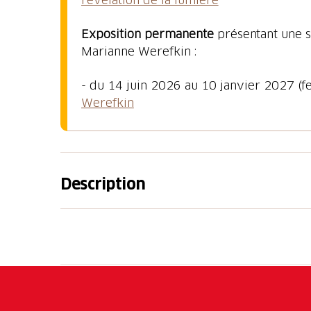
Exposition permanente
présentant une s
Marianne Werefkin :
- du 14 juin 2026 au 10 janvier 2027 (
Werefkin
Description
Il Museo Comunale d’Arte Moderna di Ascona,
cinquecentesco affacciato su Via Borgo, nel c
Comune
ed è sede di due fondazioni: la
Fon
Fondazione Richard e Uli Seewald
.
La
Collezione del Comune
ha preso origine 