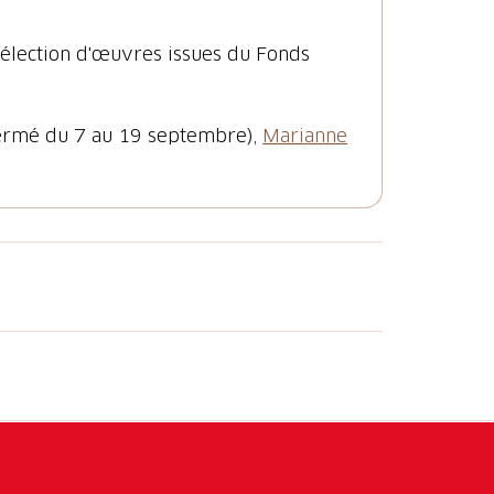
élection d'œuvres issues du Fonds
fermé du 7 au 19 septembre),
Marianne
 situato in un bel palazzo tardo
uore di Ascona, ospita la
Collezione del
dazione Marianne Werefkin
e la
nel
1922
, quando molti tra gli artisti giunti