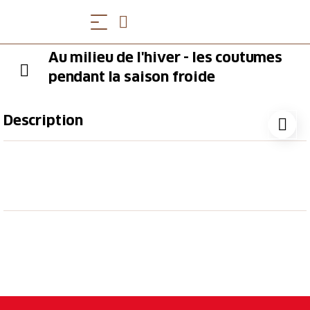
Au milieu de l'hiver - les coutumes
pendant la saison froide
Description
Découvrez le romantisme hivernal lors d'une
promenade dans les gorges sauvages et romantiques
de Mülenen. À la lumière des torches, nos guides
vous raconteront les légendes, les coutumes et les
traditions du milieu de l'hiver. A la fin de la visite,
vous pouvez vous réchauffer avec du punch ou du
vin chaud chez le restaurant Dreilinden.
Remarque
: un nombre minimum de participants est
requis. Le nombre maximal de participants est de 20