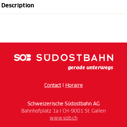
Description
Découvrez le village de montagne de Malbun d'une
manière particulière. Répartis dans tout le village,
vous trouverez au total 18 pistes de différents
niveaux de difficulté. Les pistes vous mènent de
l'entrée du village à travers Malbun. Pendant que
vous faites preuve d'habileté et de patience pour
que la balle atterrisse dans le trou, vous profitez du
Contact
I
Horaire
Heures d'ouverture du minigolf :
ouvert tous les
Schweizerische Südostbahn AG
jours de 9 à 17 heures.
www.sob.ch