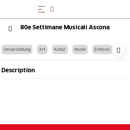
80e Settimane Musicali Ascona
Veranstaltung
Art
Kultur
Musik
Erlebnis
Description
Du 2 septembre au 23 octobre 2025
Depuis 80 ans, les Semaines musicales d'Ascona
comptent parmi les festivals de musique classique
les plus renommés de Suisse italienne. Le
programme comprend des concerts symphoniques,
des soirées de musique de chambre et des récitals.