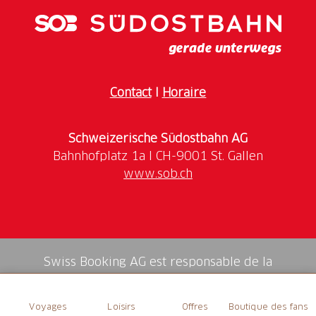
Des artistes de renommée mondiale se sont produits
à Ascona, dont beaucoup sont revenus régulièrement
et se sont produits à plusieurs reprises.
Les concerts ont lieu dans les églises pittoresques du
Contact
I
Horaire
Collegio Papio à Ascona et de San Francesco à
Locarno. Ces deux églises bénéficient d'une
acoustique exceptionnelle. Les artistes et le public
Schweizerische Südostbahn AG
peuvent ainsi profiter des concerts dans une
atmosphère chaleureuse qui invite à se concentrer
www.sob.ch
sur la musique. Une expérience sonore unique.
Depuis 2013, le pianiste de renommée mondiale
Francesco Piemontesi dirige les Semaines musicales
d'Ascona. Cette année encore, il a concocté un
Swiss Booking AG est responsable de la
programme de grande qualité.
médiation de tous les services dans la shop.
Voyages
Loisirs
Offres
Boutique des fans