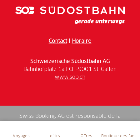
Horaire des trains :
Erstfeld (09:53)-Bodio-Erstfeld
Prix :
Contact
I
Horaire
Inscription :
info@favre200.ch
Schweizerische Südostbahn AG
www.sob.ch
Swiss Booking AG est responsable de la
médiation de tous les services dans la shop.
Voyages
Loisirs
Offres
Boutique des fans