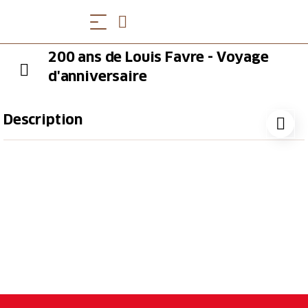
200 ans de Louis Favre - Voyage
d'anniversaire
Description
Le constructeur de l'ancien tunnel ferroviaire du
Gothard, Louis Favre, est né il y a 200 ans. Pendant le
trajet lent en matériel roulant historique d'Erstfeld à
Bodio et retour, de nombreuses informations de fond
sur la construction de la ligne du Gothard et sur Louis
Favre seront données par des spécialistes