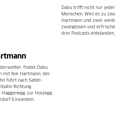
Dabu trifft nicht nur jed
Menschen. Weil es zu zweit
Hartmann und zwei weiter
zwanglosen und erfrisch
drei Podcasts entstanden,
Hartmann
nderwetter, findet Dabu
m mit Nik Hartmann, der
n führt nach Sattel-
elbahn Richtung
e Haggenegg zur Holzegg.
rdorf Einsiedeln.