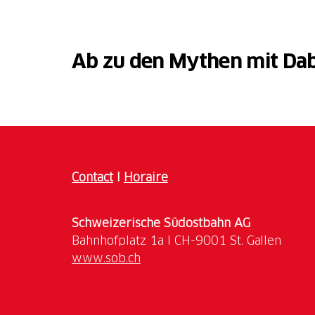
Ab zu den Mythen mit Dab
Contact
I
Horaire
Schweizerische Südostbahn AG
www.sob.ch