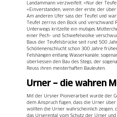
Landammann verzweifelt: «Nur der Teufel 
«Einverstanden, wenn der erste, der über 
Am anderen Ufer sass der Teufel und warte
Teufel zerriss den Bock und verschwand 
Unterwegs kritzelte ein mutiges Mütterchen
einer Pech- und Schwefelwolke verschwun
Baus der Teufelsbrücke seit rund 500 Jahr
Schöllenenschlucht schon 300 Jahre frühe
Felshängen entlang Wasserkanäle, sogenan
überliessen den Bau des Stegs, der soge
Reuss ihren meisterhaften Bauleuten.
Urner − die wahren M
Mit der Ursner Pionierarbeit wurde der G
dem Anspruch fügen, dass die Urner über
wollten die Urner wahrscheinlich zeigen, d
das Urserental vom Schutz der Urner und