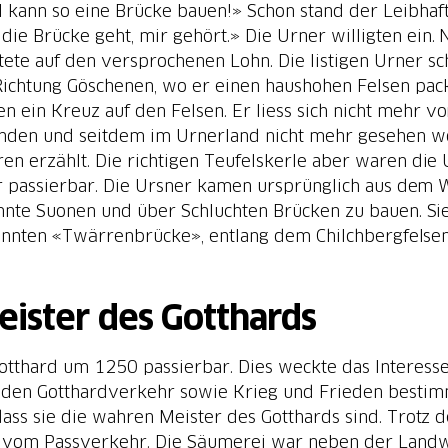
kann so eine Brücke bauen!» Schon stand der Leibhaft
die Brücke geht, mir gehört.» Die Urner willigten ein
te auf den versprochenen Lohn. Die listigen Urner sch
Richtung Göschenen, wo er einen haushohen Felsen pac
 ein Kreuz auf den Felsen. Er liess sich nicht mehr vo
den und seitdem im Urnerland nicht mehr gesehen wor
en erzählt. Die richtigen Teufelskerle aber waren die 
r passierbar. Die Ursner kamen ursprünglich aus dem W
nte Suonen und über Schluchten Brücken zu bauen. Sie
nannten «Twärrenbrücke», entlang dem Chilchbergfelse
eister des Gotthards
otthard um 1250 passierbar. Dies weckte das Interesse
 den Gotthardverkehr sowie Krieg und Frieden bestimm
ass sie die wahren Meister des Gotthards sind. Trotz de
 vom Passverkehr. Die Säumerei war neben der Landwir