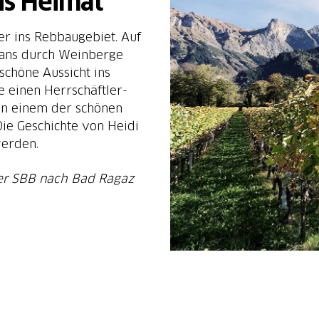
is Heimat
her ins Rebbaugebiet. Auf
lans durch Weinberge
chöne Aussicht ins
e einen Herrschäftler-
 in einem der schönen
 Die Geschichte von Heidi
werden.
der SBB nach Bad Ragaz