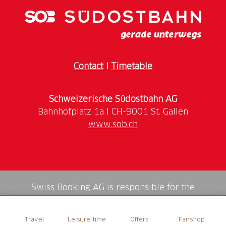
unter
bergbahnen-scuol.ch
Contact
I
Timetable
Schweizerische Südostbahn AG
www.sob.ch
Swiss Booking AG is responsible for the
mediation of all services in the shop.
Travel
Leisure time
Offers
Fanshop