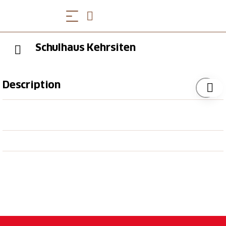
Schulhaus Kehrsiten
Description
Bei einem Rundlaufturnier am Tischtennistisch, beim
«Kuchenbacken» im Sandkasten oder bei einem
Hockeyspiel auf dem Hartplatz können sich die
Kinder austoben. Ein Besuch in Kehrsiten lässt sich
wunderbar mit einem gemütlichen Spaziergang von
oder nach Stansstad oder mit einer Schifffahrt auf
dem Vierwaldstättersee verbinden.