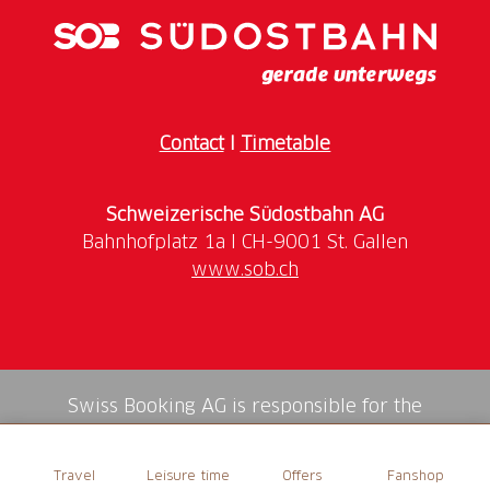
Contact
I
Timetable
Schweizerische Südostbahn AG
www.sob.ch
Swiss Booking AG is responsible for the
mediation of all services in the shop.
Travel
Leisure time
Offers
Fanshop