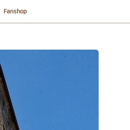
Fanshop