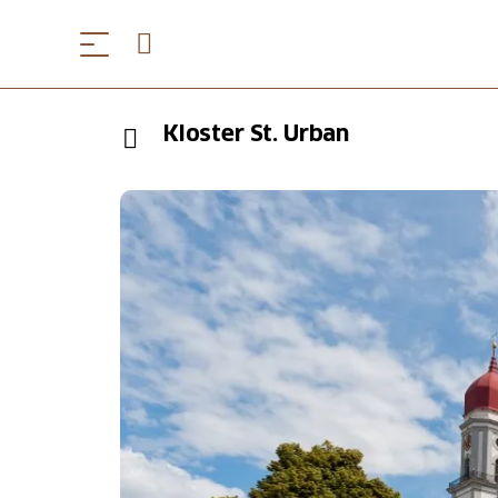
Kloster St. Urban