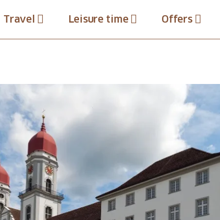
Travel
Leisure time
Offers