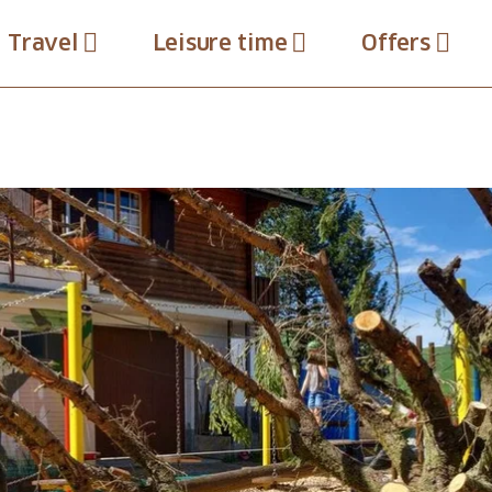
Travel
Leisure time
Offers