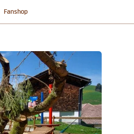
Fanshop