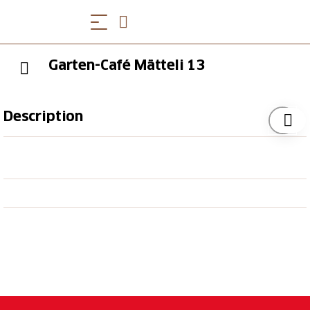
Garten-Café Mätteli 13
Description
Das gemütliche Garten-Café bietet selbstgemachten
Kuchen, ein feines Glas Wein, ein kühles Bier etc. und
ist jeweils am Dienstag ab Frühling 2026 geöffnet.
Öffnungszeiten
Das Garten-Café ist nur bei trockenem Wetter ab
Frühling geöffnet, im Mai ausnahmsweise jeweils am
Mittwoch.