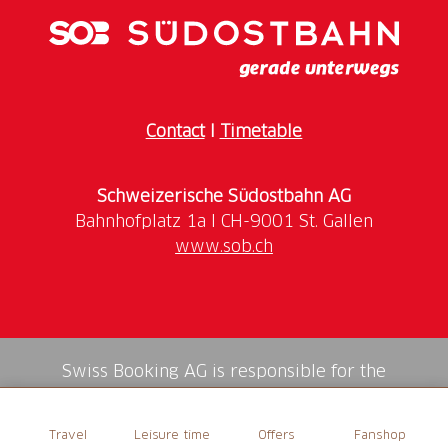
Contact
I
Timetable
Schweizerische Südostbahn AG
www.sob.ch
Swiss Booking AG is responsible for the
mediation of all services in the shop.
Travel
Leisure time
Offers
Fanshop