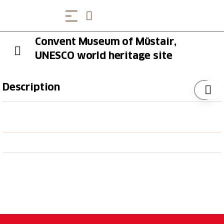
Convent Museum of Müstair,
UNESCO world heritage site
Description
Im Kloster St. Johann in Müstair begegnen sich
benediktinischer Alltag, Kulturpflege, Kunst und
Forschung. Die Kirche beherbergt den grössten und
besterhaltenen Freskenzyklus aus dem
Frühmittelalter und im Klostermuseum wird die
über 1200-jährige Geschichte des Klosters lebendig.
Opening Hours
On the 1st and on the 15th August we are open from