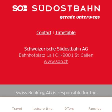
1.3 pm to 5 pm.
The shop ist open daily till 6 pm.
From November till April we have reduced opening
hours (look at our website).
Contact
I
Timetable
Schweizerische Südostbahn AG
www.sob.ch
Swiss Booking AG is responsible for the
mediation of all services in the shop.
Travel
Leisure time
Offers
Fanshop