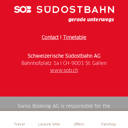
Contact
I
Timetable
Schweizerische Südostbahn AG
www.sob.ch
Swiss Booking AG is responsible for the
mediation of all services in the shop.
Travel
Leisure time
Offers
Fanshop