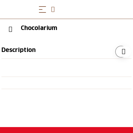
Chocolarium
Description
Wenn Sie Schokolade lieben, kommen Sie nicht um
einen Besuch im Chocolarium herum. Entdecken Sie
auf der einzigartigen Tour, wie das Glück in die
Schokolade kommt. Sie tauchen dabei in eine
fantastische Welt voller Schokolade und Glück und
geniessen von der Glasgalerie einen einmaligen
Einblick in die Live-Produktion von Minor- und
Munz-Produkten.