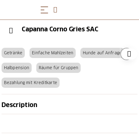
Capanna Corno Gries SAC
Getränke
Einfache Mahlzeiten
Hunde auf Anfrage
Halbpension
Räume für Gruppen
Bezahlung mit Kreditkarte
Description
Die Hütte liegt auf einem wunderbaren Hochplateau
im oberen Bedrettotal im Tessin, auf Höhe des
Nufenenpasses. Sie ist im Sommer und Winter