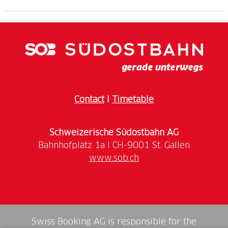
einfach zugänglich.
Im Winter bietet die Hütte einen attraktiven
Ausgangsort für Ski- und Schneeschuhtouren.
Im Sommer ist sie eine wunderbare Wanderhütte für
einfache und alpine Wanderungen bis T5/T6.
Ausserdem ist sie ein idealer Ausgangs- und
Contact
I
Timetable
Durchgangsort für Mountainbiker mit tollen Trails.
Aufgrund des einfachen Zuganges ist die Hütte auch
für Tagesbesucher und Familien mit Kindern gut
Schweizerische Südostbahn AG
geeignet. An den umliegenden Felsen kann geklettert
und gebouldert werden.
www.sob.ch
Swiss Booking AG is responsible for the