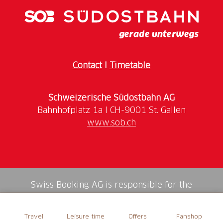
Contact
I
Timetable
Schweizerische Südostbahn AG
www.sob.ch
Swiss Booking AG is responsible for the
mediation of all services in the shop.
Travel
Leisure time
Offers
Fanshop