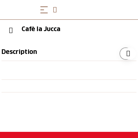
Cafè la Jucca
Description
Das Cafè la Jucca gehört zum B&B Chasa Sassalba. Es
ist aus einem alten Schopf entstanden. Zwischen dem
B&B Chasa Sassalba und Cafè la Jucca ist ein
Unterstand, wo zusätzliche Sitzplätze zur Verfügung
stehen. Alles ist mit sehr Liebe eingerichtet. Zum Cafè
gehört auch ein Glacestand. Es können hausgemachte
Spezialitäten gekostet werden wie die Nusstorte. Es
wird auf Nachhaltigkeit gesetzt, man schläft
ökologisch und isst biologisch: die Bioeier kommen
vom Bauer, der Nachbar ist, der Käse von der Alp.