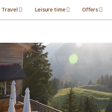
Travel
Leisure time
Offers