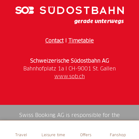
Contact
I
Timetable
Schweizerische Südostbahn AG
www.sob.ch
Swiss Booking AG is responsible for the
mediation of all services in the shop.
Travel
Leisure time
Offers
Fanshop