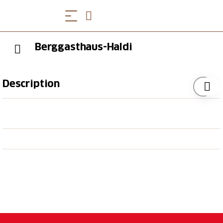
Berggasthaus-Haldi
Description
Das Berggasthaus Haldi liegt in schönster Lage auf
1080m mit Panoramablick über das Urner Reusstal,
die Urner Berge und natürlich den Urnersee direkt
neben der Bergstation der Luftseilbahn Haldi. Ein
Mekka für Geniesser und Sportler sowie ein
wunderschöner Ausflugsort auch für behinderte und
ältere Menschen die nicht mehr so gut zu Fuss sind.
Unsere Gaststube ist gemütlich und wir können nebst
einem ebenerdigen Eingang auch ein
rollstuhlgängiges WC bieten