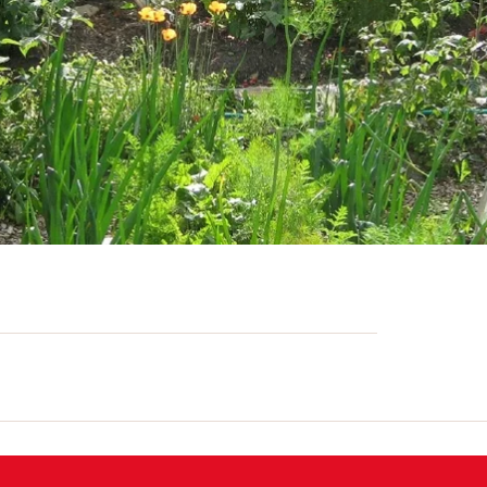
iedene frische Produkte beziehen. Neben
en eine grosse Auswahl an saisonalem
. Am Stand an den lokalen Märkten stehen
ranmeldung.