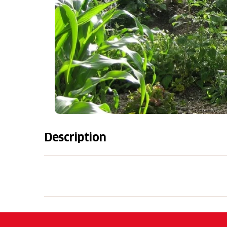
Description
Bei der Familie Schnider können Sie versch
den Konfitüren bietet der eigene Schaugart
Gemüse, Pflanzen, Kräutern sowie Kürbisse
zudem schöne Fotokarten im Sortiment.
Gerne bedienen wir Sie auf telefonische Vo