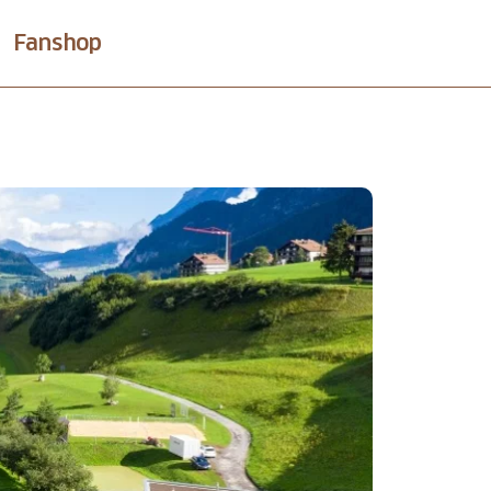
Fanshop