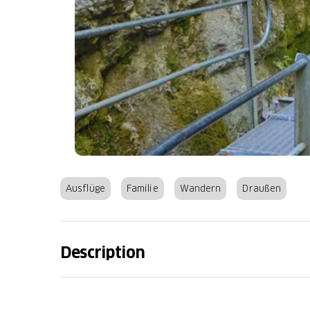
Ausflüge
Familie
Wandern
Draußen
Description
Die märchenhafte und faszinierende, 2,2 km
mit 32 Brücken und Stegen, steilen Felswänd