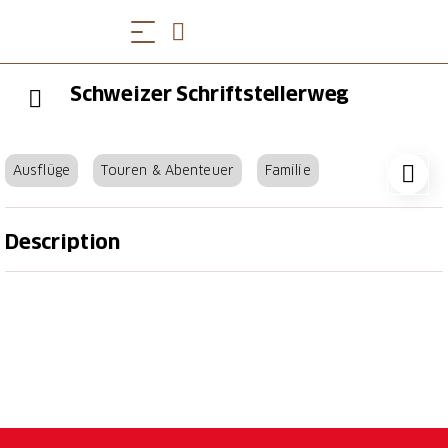
Schweizer Schriftstellerweg
Ausflüge
Touren & Abenteuer
Familie
Description
Auf dem Schweizer Schriftstellerweg begegnen Sie
auf verschiedenen Audiotouren 22 Autorinnen und
Autoren in heiteren Geschichten und Liedern. Dabei
lernen Sie auf dem Weg durch die Stadt gleich auch
historische Sehenswürdigkeiten kennen. Mit Ihrem
eigenen Smartphone oder Tablet können Sie die an
rund 70 Hörstationen angebrachten QR-Codes