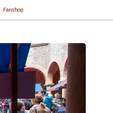
Fanshop