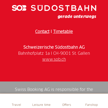
Contact
I
Timetable
Schweizerische Südostbahn AG
www.sob.ch
Swiss Booking AG is responsible for the
mediation of all services in the shop.
Travel
Leisure time
Offers
Fanshop