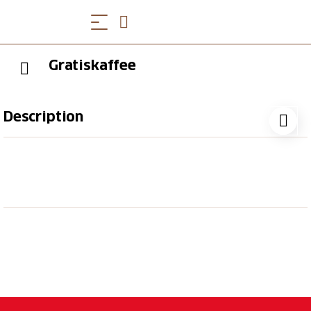
Gratiskaffee
Description
Geniessen Sie einen Kaffee, Tee oder heisse
Schokolade im Bistro des Treno Gottardo, Voralpen-
Express, IR Aare Linth oder Alpenthein-Express.