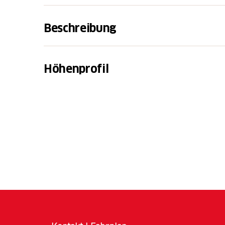
Beschreibung
Grosser Rundgang
Höhenprofil
Bergstation Rotenflue - Stägleren - Berggas
Min
Kleiner Rundgang
Bergstation Rotenflue - Berggasthaus Rotenf