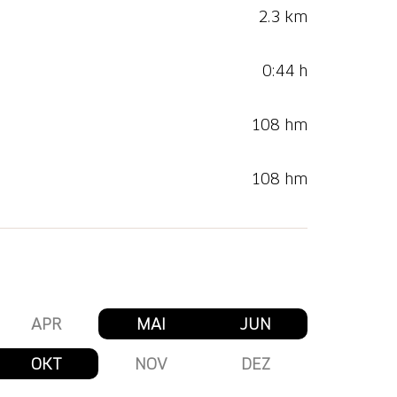
2.3 km
0:44 h
108 hm
108 hm
APR
MAI
JUN
OKT
NOV
DEZ