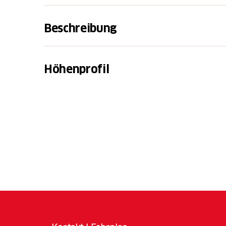
Beschreibung
Begib dich mit Rondo und seinem besten F
Entdeckungsreise. Auf dem Rätselpfad erwa
Höhenprofil
fantastische Ausblicke und eine geheimnisvo
Zauberkraft verloren und nur du kannst helf
Der rund 30-minütige Weg führt über die s
Hängebrücke «Skywalk» und bietet Natur, Sp
Pfad ist sowohl im Sommer als auch im Wint
kinderwagentauglich, perfekt für einen fami
Schnapp dir vor dem Start ein Rätselheft u
Wenn du alle Rätsel knackst, kannst du an 
und mit etwas Glück einen tollen Preis gewi