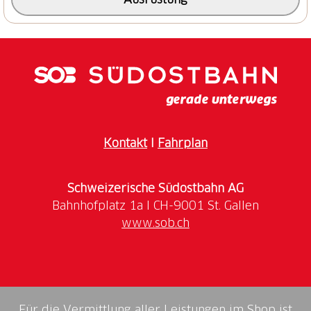
dann Richtung Hasle und Heiligkreuz zurück nach
Schüpfheim.
Kontakt
I
Fahrplan
Schweizerische Südostbahn AG
www.sob.ch
Für die Vermittlung aller Leistungen im Shop ist