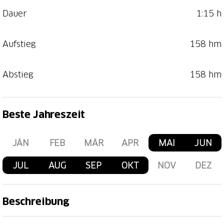
Dauer
1:15 h
Aufstieg
158 hm
Abstieg
158 hm
Beste Jahreszeit
JÄN
FEB
MÄR
APR
MAI
JUN
JUL
AUG
SEP
OKT
NOV
DEZ
Beschreibung
In der Cholerenschlucht befinden sich nicht nur