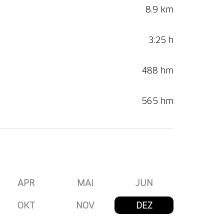
8.9 km
3:25 h
488 hm
565 hm
APR
MAI
JUN
OKT
NOV
DEZ