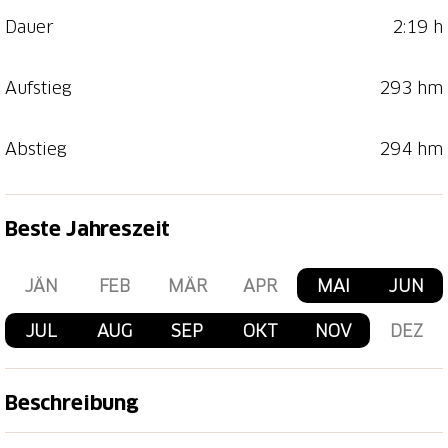
Dauer
2:19 h
Aufstieg
293 hm
Abstieg
294 hm
Beste Jahreszeit
JÄN
FEB
MÄR
APR
MAI
JUN
JUL
AUG
SEP
OKT
NOV
DEZ
Beschreibung
Startort der Panorama-Rundwanderung ist die