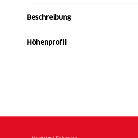
Beschreibung
Ab Brunni geht es zuerst gemütlich mit de
einfachen Rundwanderung auf der Holzegg, 
Höhenprofil
nehmen, ist vor allem beim Wandern mit kl
einem dies doch einen rund 1-stündigen, 30
Von der Holzegg hat man einen imposanten 
Vierwaldstätter- und Lauerzersee und rech
Grossen Mythen. In die andere Richtung blic
weiter entfernt das Klosterdorf Einsiedeln.
Unsere Roundwanderroute geht nun links w
und schon bald rechts vorbei an der nächste
Übernachtungsmöglichkeit, dem Skihaus Hol
Weg durch ein eher steileres Waldstück um d