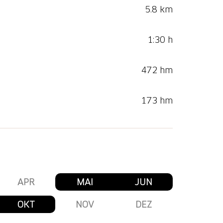
5.8 km
1:30 h
472 hm
173 hm
APR
MAI
JUN
OKT
NOV
DEZ