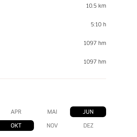
10.5 km
5:10 h
1097 hm
1097 hm
APR
MAI
JUN
OKT
NOV
DEZ