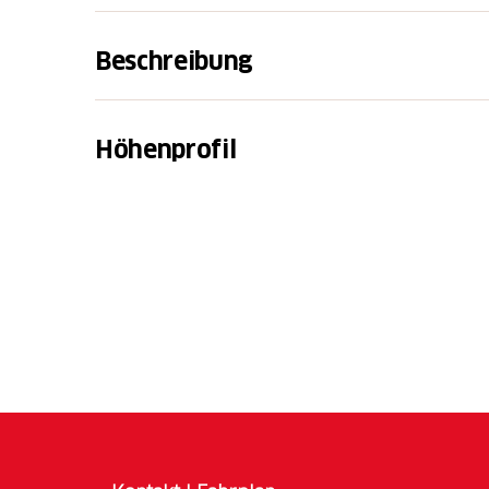
Beschreibung
Vom Walserdorf Bosco Gurin entlang des w
Hochweiden und Felsflanken bis zur Alp Ba
Höhenprofil
steigt man weiter zum kleinen See hinauf, 
weniger anspruchsvoll. Der See verdankt s
seines Wassers.
Im Sommer trifft man in diesem alpinen Fels
Anschliessend geht es durch Geröll zum Üs
Alpweiden Üsser und Endra Staful absteigt.
nach Bosco Gurin ist wiederum recht steil.
Im Dorf angekommen (bitte vorab den Fahrp
konsultieren) kann man das Walserhaus-Mu
Geschichte dieser Enklave zu erfahren.