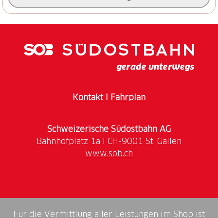
etwa 1700 bis 1800 m. Immer wenn der Wald sich
öffnet, bieten sich grandiose Blicke auf die
Scioragruppe, die Sasc Furä Hütte und die
Schotterfelder des Bergsturzes von 2017.
Etwa bei Naravedar kommt ihr auf den alten
Hüttenweg und folgt ihm die letzten 300
Höhenmeter zur Capanna di Sciora.
Kontakt
I
Fahrplan
Schweizerische Südostbahn AG
www.sob.ch
Für die Vermittlung aller Leistungen im Shop ist