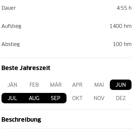
Dauer
4:55 h
Aufstieg
1400 hm
Abstieg
100 hm
Beste Jahreszeit
JÄN
FEB
MÄR
APR
MAI
JUN
JUL
AUG
SEP
OKT
NOV
DEZ
Beschreibung
Acht Jahre lang war er wegen des Bergsturzes vom