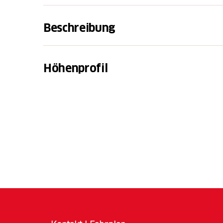
Beschreibung
Mit dem Start- und Endpunkt auf dem Postpl
Stadtrundgang durch Interlaken und Unter
Höhenprofil
wieder kleinen Geschäften, die die lange T
weiterführen oder mit einem nachhaltigen 
auftrumpfen. Dabei triffst du unter anderem 
Drechslerei oder eine Holzbildhauerei. Sel
auch erworben werden. Auf dem Weg hast d
zudem eine Einkehrmöglichkeit für eine ge
langen Rundgang brauchst du inklusive Besu
HUT!NADJA
Ina-K GmbH
D'Sattleri
Goldschmiede-Atelier