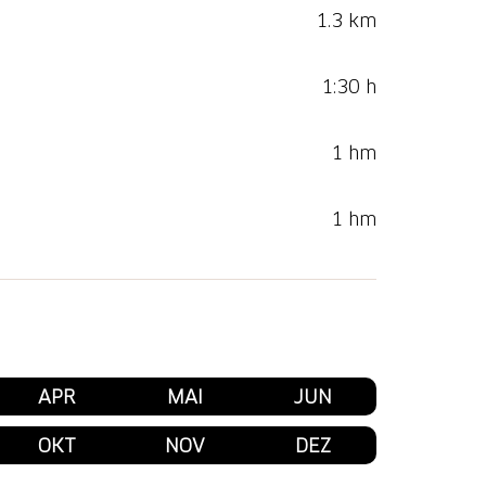
1.3 km
1:30 h
1 hm
1 hm
APR
MAI
JUN
OKT
NOV
DEZ