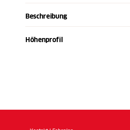
Beschreibung
Eine gemütliche Rundwanderung durch den 
von Bivio bis Stalvedro entlang der Langla
Höhenprofil
romantische Idylle durch den schönen Arven
Piz Scalottas, Piz Arblatsch und Piz Forbesch
Welche Winterwanderwege geöffnet sind, i
ersichtlich.