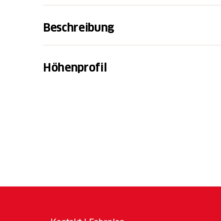
Beschreibung
Diese fahrtechnisch einfache Tour führt hina
in Flims geht es zunächst auf der asphaltie
Höhenprofil
Fidaz, vorbei an den mächtigen Felswänden d
Berghaus Bargis gibt es den besten Früchte
Ladestation kann das Ebike vor dem letzte
werden.
Nach der wohlverdienten Stärkung geht es a
malerische Hochtal. Der Weg führt entlang 
Plateau, steigt dann langsam an und endet b
Hinter der Alp Rusna befindet sich links der
«Kathedrale». Ein Fussweg führt dem Bach e
hier gelangt man in die Kathedrale, zwei Wa