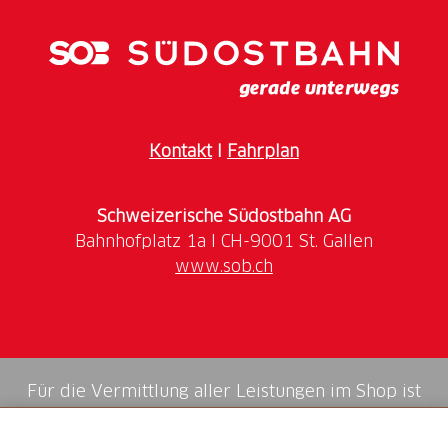
Spezialitäten stärken. Die Abfahrt nach Laax führt
über die Fahrstrasse, hier ist mit Gegenverkehr zu
rechnen.
Achtung: Diese Route ist nicht beschildert und nur
online verfügbar!
Kontakt
I
Fahrplan
Die Tour eignet sich für Einsteiger und ist optimal für
Schweizerische Südostbahn AG
E-Bikes, sicheres Fahren in auf breiten
Schotterwegen ist Voraussetzung.
www.sob.ch
Für die Vermittlung aller Leistungen im Shop ist
die Swiss Booking AG verantwortlich.