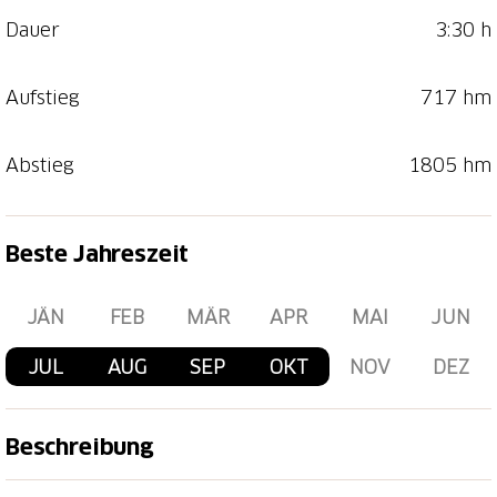
Dauer
3:30 h
Aufstieg
717 hm
Abstieg
1805 hm
Beste Jahreszeit
JÄN
FEB
MÄR
APR
MAI
JUN
JUL
AUG
SEP
OKT
NOV
DEZ
Beschreibung
Die Bergbahn bringt dich ab Flims hinauf bis zum