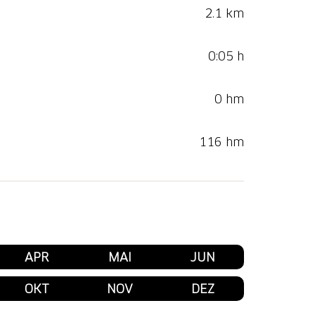
2.1 km
0:05 h
0 hm
116 hm
APR
MAI
JUN
OKT
NOV
DEZ