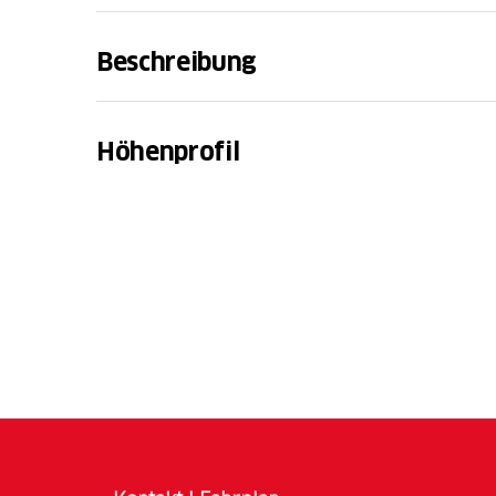
Beschreibung
Warum Zeit im Stau oder beim Warten auf ö
wenn man den Weg zur Arbeit auch mit dem
Höhenprofil
Work Challenge
beweist, dass Pendeln auf z
auch nachhaltig und effizient ist und Ihnen d
liefert. Tauschen Sie Stress gegen Bewegun
Erlebnis!
Weniger CO₂, mehr Energie - Tun Sie et
Fahren Sie gemeinsam, bleiben Sie motiv
zusammen und verfolgen Sie Ihre Kilo
Preise im Wert von über CHF 100'000 -
Ihre Gewinnchancen!
Planen Sie die perfekte Route mit Outdoora