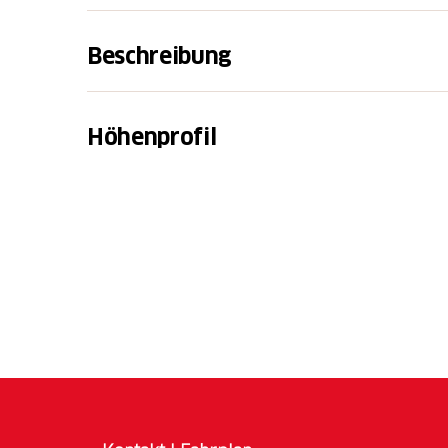
Beschreibung
Die
bike to work Challenge
von Pro Velo erm
Räder umzusteigen und ihren Arbeitsweg ges
Höhenprofil
Die Route verbindet mehrere Höhenpunkte 
auf dem Mountainbike und gilt als Highlight 
Landschafts-Erlebnissen.
Weniger CO₂, mehr Energie - Tun Sie et
Gemeinsam fahren, motiviert bleiben -
und verfolgen Sie Ihre Kilometer!
Preise im Wert von über CHF 100'000 -
Ihre Gewinnchancen!
Planen Sie die perfekte Route mit Outdoora