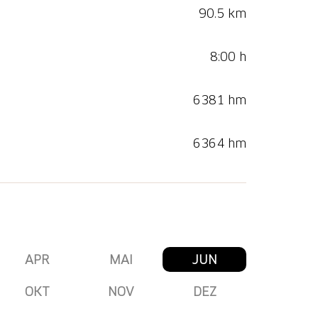
90.5 km
8:00 h
6381 hm
6364 hm
APR
MAI
JUN
OKT
NOV
DEZ