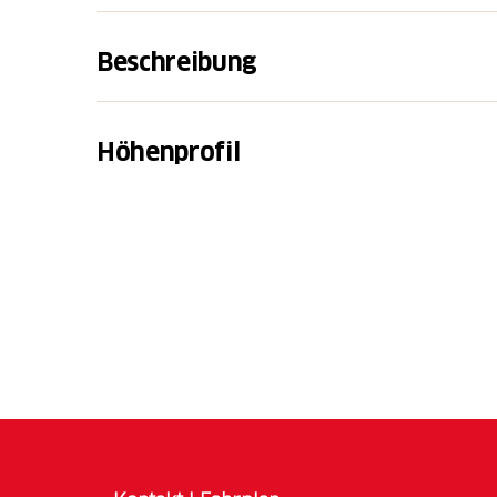
Beschreibung
Die
bike to work Challenge
von Pro Velo erm
Räder umzusteigen und ihren Arbeitsweg ges
Höhenprofil
Die Radtour „Entlang dem Walensee“ ist eine
befahrbare Strecke ohne grosse Steigungen
Murg und Mühlehorn bis nach Weesen führt 
fjordartige Seeuferlandschaft und die Churfir
Weniger CO₂, mehr Energie - Tun Sie et
Gemeinsam fahren, motiviert bleiben -
und verfolgen Sie Ihre Kilometer!
Preise im Wert von über CHF 100'000 -
Ihre Gewinnchancen!