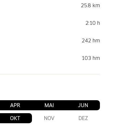
25.8 km
2:10 h
242 hm
103 hm
APR
MAI
JUN
OKT
NOV
DEZ