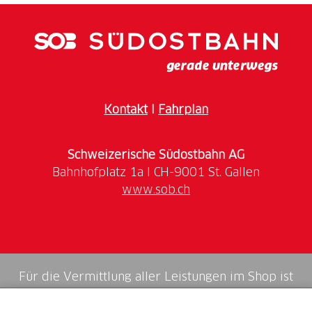
Planen Sie die perfekte Route mit Outdooractive -
Nutzen Sie unseren
exklusiven 4-wöchigen Pro+
Voucher
, um den sichersten und effizientesten Weg
zur Arbeit zu finden. Lassen Sie sich inspirieren und
entdecken Sie, wie einfach und angenehm das
Pendeln mit dem Fahrrad sein kann.
Kontakt
I
Fahrplan
Melden Sie sich jetzt an und nehmen Sie an der
grössten Velo-Challenge der Schweiz teil. Erfahren
Schweizerische Südostbahn AG
Sie hier mehr über die Bike to Work Challenge.
www.sob.ch
Für die Vermittlung aller Leistungen im Shop ist
die Swiss Booking AG verantwortlich.