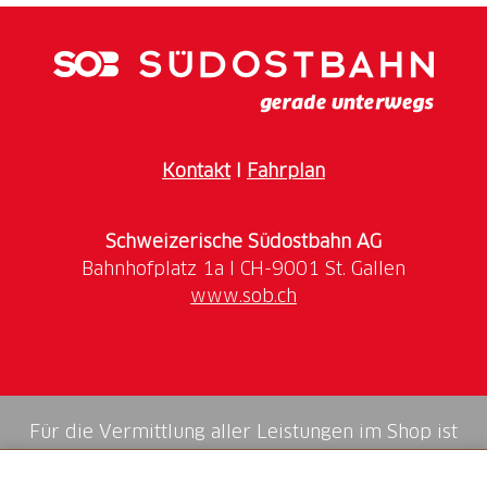
Planen Sie die perfekte Route mit Outdooractive -
Nutzen Sie unseren
exklusiven 4-wöchigen Pro+
Voucher
, um den sichersten und effizientesten Weg
zur Arbeit zu finden. Lassen Sie sich inspirieren und
entdecken Sie, wie einfach und angenehm das
Pendeln mit dem Fahrrad sein kann.
Kontakt
I
Fahrplan
Machen Sie mit und nehmen Sie an der grössten
Velo-Challenge der Schweiz teil. Möchten Sie mehr
Schweizerische Südostbahn AG
über die Bike to Work Challenge erfahren?
Hier finden Sie alle Informationen.
www.sob.ch
Für die Vermittlung aller Leistungen im Shop ist
die Swiss Booking AG verantwortlich.