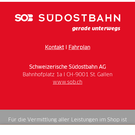
Weniger CO₂, mehr Energie - tun Sie etwas
Gutes für sich und die Umwelt!
Gemeinsam radeln, motiviert bleiben -
Schliessen Sie sich mit Kollegen zusammen und
verfolgen Sie Ihre Kilometer!
Preise im Wert von über CHF 100'000 - Je
Kontakt
I
Fahrplan
mehr Sie fahren, desto grösser sind Ihre
Chancen!
Schweizerische Südostbahn AG
Nutzen Sie den exklusiven
4-Wochen-Pro+-Gutschein
von Outdooractive, um Ihre ideale Route zu finden.
www.sob.ch
Entdecken Sie, wie einfach und angenehm der Weg
zur Arbeit mit dem Velo sein kann.
Melden Sie sich jetzt an und nehmen Sie an der
grössten Velo-Challenge der Schweiz teil. Mehr über
Für die Vermittlung aller Leistungen im Shop ist
die bike to work Challenge erfahren Sie
hier
.
die Swiss Booking AG verantwortlich.