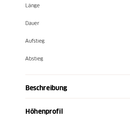
Länge
Dauer
Aufstieg
Abstieg
Beschreibung
Startpunkt ist die Walenburgertal-Bahn-Hal
barrierefrei erreichbar ist. Für eine kleine 
Höhenprofil
gegenüberliegende Öpfelhüsli mit vielfältig
führt der Weg weg von der Hauptstrasse hine