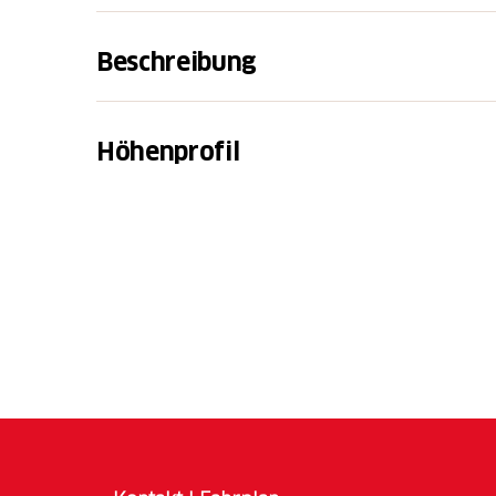
Beschreibung
Vom Bahnhof Bergün aus folgt man den Schil
durch das malerische Dorf Bergün, das für 
Höhenprofil
ist. Anschliessend geht es entlang der Haupt
Albulapass. Bei Bio Bergün biegt man recht
geradeaus bis zur Talstation Bergün.