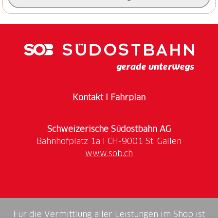
(im Sommer geöffnet), wo man weitere
Informationen über die Region erhalten kann.
Es wird die Passstraße nochmals überquert und von
hier aus geht es zunächst über den Wanderweg und
dann über einen flachen Schotterweg bis zur Quelle
des Brenno weiter.
Kontakt
I
Fahrplan
Hier sprudelt das Wasser aus einem großen Felsen
hervor und lässt das Sonnenlicht hindurchscheinen.
Schweizerische Südostbahn AG
Man kann es berühren, es ist klar und rein.
www.sob.ch
Über eine kleine Brücke gelangt man zur Alp del
Pertusio, dem äußersten Punkt der Strecke, wo
frische Milch, Käse, Frischkäse, Ricotta und Butter
produziert und verkauft werden.
Für die Vermittlung aller Leistungen im Shop ist
Der Rückweg führt nach Acquacalda entlang des