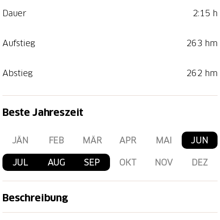
Dauer
2:15 h
Aufstieg
263 hm
Abstieg
262 hm
Beste Jahreszeit
JÄN
FEB
MÄR
APR
MAI
JUN
JUL
AUG
SEP
OKT
NOV
DEZ
Beschreibung
Eine angenehme Wanderung von knapp unter 8 km