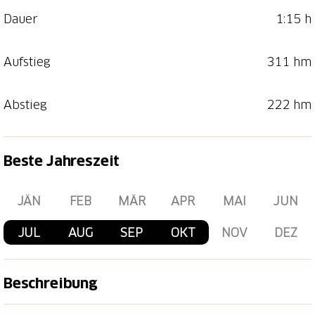
Dauer
1:15 h
Aufstieg
311 hm
Abstieg
222 hm
Beste Jahreszeit
JÄN
FEB
MÄR
APR
MAI
JUN
JUL
AUG
SEP
OKT
NOV
DEZ
Beschreibung
Beim Obersee nimmt man gemütlich die Luftseilbahn