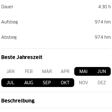
Dauer
4:30 h
Aufstieg
974 hm
Abstieg
974 hm
Beste Jahreszeit
JÄN
FEB
MÄR
APR
MAI
JUN
JUL
AUG
SEP
OKT
NOV
DEZ
Beschreibung
Über eine kurze Steigung gelangt man auf dem